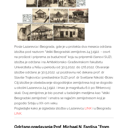
Posle Lazarevca i Beograda, gde je u protekla dva meseca održana
izložba pod nazivom “Veliki Beogradski zemljotres 24.3.1922. - osvrt
na prošlost i priprema za budućnost” koju su pripremili članovi SUZI,
izložba je održana i na Arhitektonsko-Građevinskom fakultetu
Univerziteta u Nišu u periodu od 30.5.2022. do 17.6.2022. Otvaranje
izložbe održano je 30.5.2022. uz pozdravnu reč dekana prof. dr
Slaviše Trajkovića i predsednice SUZI prof. dr Svetlane Nikolić-Brzev.
Cilj izložbe je obeležavanje stogodišnjice zemljotresa koji se dogodio
u okolini Lazarevca 24.3.1922. i imao je magnitudu 6.0 po Rihterovoj
skali. Ovaj zemljotres je bio poznat u tadašnjim medijima kao “Veliki
Beogradski zemljotres” i smatra se najjačim zemljotresom koji je
pogodio Srbiju u XX-om veku.
Pogledajte kako je izgledala izložba u Lazarevcu
LINK
i u Beogradu
LINK
.
Održano predavanje Prof. Michael N. Fardisa "From