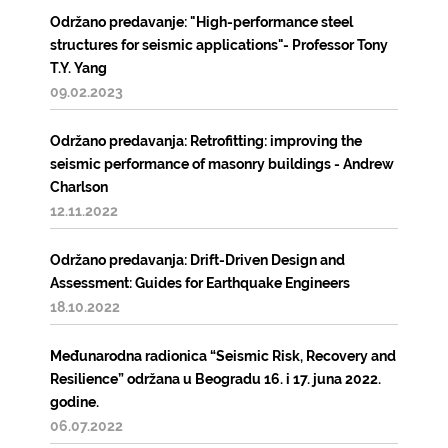
Održano predavanje: "High-performance steel
structures for seismic applications"- Professor Tony
T.Y. Yang
09.02.2023
Održano predavanja: Retrofitting: improving the
seismic performance of masonry buildings - Andrew
Charlson
12.11.2022
Održano predavanja: Drift-Driven Design and
Assessment: Guides for Earthquake Engineers
18.10.2022
Međunarodna radionica “Seismic Risk, Recovery and
Resilience” održana u Beogradu 16. i 17. juna 2022.
godine.
06.07.2022