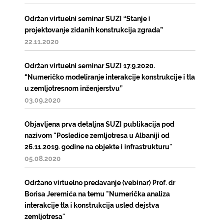
Održan virtuelni seminar SUZI “Stanje i
projektovanje zidanih konstrukcija zgrada”
22.11.2020
Održan virtuelni seminar SUZI 17.9.2020.
“Numeričko modeliranje interakcije konstrukcije i tla
u zemljotresnom inženjerstvu”
03.09.2020
Objavljena prva detaljna SUZI publikacija pod
nazivom "Posledice zemljotresa u Albaniji od
26.11.2019. godine na objekte i infrastrukturu"
05.08.2020
Održano virtuelno predavanje (vebinar) Prof. dr
Borisa Jeremića na temu "Numerička analiza
interakcije tla i konstrukcija usled dejstva
zemljotresa"