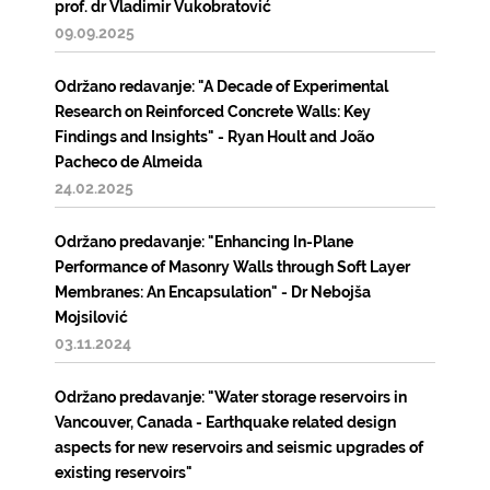
prof. dr Vladimir Vukobratović
09.09.2025
Održano redavanje: "A Decade of Experimental
Research on Reinforced Concrete Walls: Key
Findings and Insights" - Ryan Hoult and João
Pacheco de Almeida
24.02.2025
Održano predavanje: "Enhancing In-Plane
Performance of Masonry Walls through Soft Layer
Membranes: An Encapsulation" - Dr Nebojša
Mojsilović
03.11.2024
Održano predavanje: "Water storage reservoirs in
Vancouver, Canada - Earthquake related design
aspects for new reservoirs and seismic upgrades of
existing reservoirs"