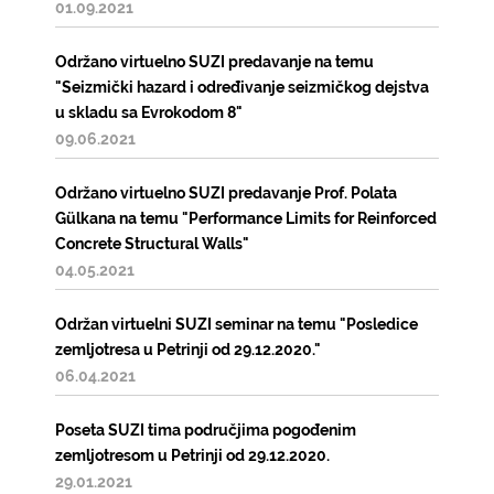
01.09.2021
Održano virtuelno SUZI predavanje na temu
"Seizmički hazard i određivanje seizmičkog dejstva
u skladu sa Evrokodom 8"
09.06.2021
Održano virtuelno SUZI predavanje Prof. Polata
Gülkana na temu "Performance Limits for Reinforced
Concrete Structural Walls"
04.05.2021
Održan virtuelni SUZI seminar na temu "Posledice
zemljotresa u Petrinji od 29.12.2020."
06.04.2021
Poseta SUZI tima područjima pogođenim
zemljotresom u Petrinji od 29.12.2020.
29.01.2021