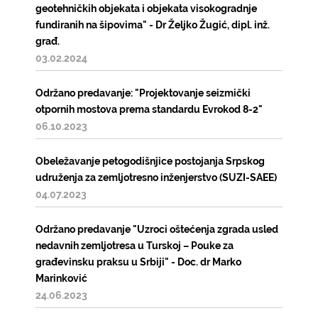
geotehničkih objekata i objekata visokogradnje
fundiranih na šipovima" - Dr Željko Žugić, dipl. inž.
građ.
03.02.2024
Održano predavanje: "Projektovanje seizmički
otpornih mostova prema standardu Evrokod 8-2"
06.10.2023
Obeležavanje petogodišnjice postojanja Srpskog
udruženja za zemljotresno inženjerstvo (SUZI-SAEE)
04.07.2023
Održano predavanje "Uzroci oštećenja zgrada usled
nedavnih zemljotresa u Turskoj – Pouke za
građevinsku praksu u Srbiji" - Doc. dr Marko
Marinković
24.06.2023