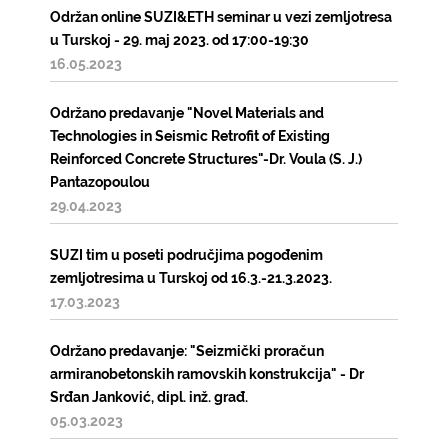
Održan online SUZI&ETH seminar u vezi zemljotresa
u Turskoj - 29. maj 2023. od 17:00-19:30
16.05.2023
Održano predavanje "Novel Materials and
Technologies in Seismic Retrofit of Existing
Reinforced Concrete Structures"-Dr. Voula (S. J.)
Pantazopoulou
29.04.2023
SUZI tim u poseti područjima pogođenim
zemljotresima u Turskoj od 16.3.-21.3.2023.
17.03.2023
Održano predavanje: "Seizmički proračun
armiranobetonskih ramovskih konstrukcija" - Dr
Srđan Janković, dipl. inž. građ.
05.03.2023