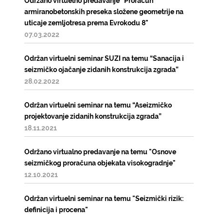
Održano virtuelno predavanje "Proračun
armiranobetonskih preseka složene geometrije na
uticaje zemljotresa prema Evrokodu 8"
07.03.2022
Održan virtuelni seminar SUZI na temu “Sanacija i
seizmičko ojačanje zidanih konstrukcija zgrada”
28.02.2022
Održan virtuelni seminar na temu “Aseizmičko
projektovanje zidanih konstrukcija zgrada”
18.11.2021
Održano virtualno predavanje na temu "Osnove
seizmičkog proračuna objekata visokogradnje"
12.10.2021
Održan virtuelni seminar na temu "Seizmički rizik:
definicija i procena"