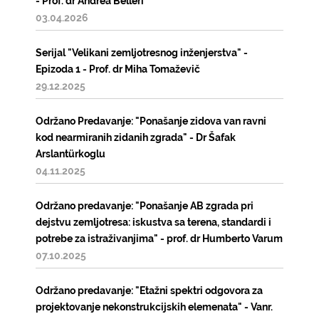
- Prof. dr Andrea Belleri
03.04.2026
Serijal "Velikani zemljotresnog inženjerstva" -
Epizoda 1 - Prof. dr Miha Tomaževič
29.12.2025
Održano Predavanje: "Ponašanje zidova van ravni
kod nearmiranih zidanih zgrada" - Dr Šafak
Arslantürkoglu
04.11.2025
Održano predavanje: "Ponašanje AB zgrada pri
dejstvu zemljotresa: iskustva sa terena, standardi i
potrebe za istraživanjima" - prof. dr Humberto Varum
07.10.2025
Održano predavanje: "Etažni spektri odgovora za
projektovanje nekonstrukcijskih elemenata" - Vanr.