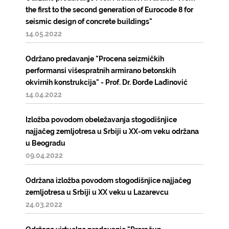
the first to the second generation of Eurocode 8 for
seismic design of concrete buildings"
14.05.2022
Održano predavanje "Procena seizmičkih
performansi višespratnih armirano betonskih
okvirnih konstrukcija" - Prof. Dr. Đorđe Lađinović
14.04.2022
Izložba povodom obeležavanja stogodišnjice
najjačeg zemljotresa u Srbiji u XX-om veku održana
u Beogradu
09.04.2022
Održana izložba povodom stogodišnjice najjačeg
zemljotresa u Srbiji u XX veku u Lazarevcu
24.03.2022