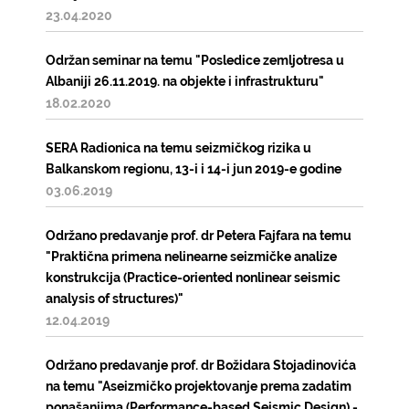
23.04.2020
Održan seminar na temu "Posledice zemljotresa u
Albaniji 26.11.2019. na objekte i infrastrukturu"
18.02.2020
SERA Radionica na temu seizmičkog rizika u
Balkanskom regionu, 13-i i 14-i jun 2019-e godine
03.06.2019
Održano predavanje prof. dr Petera Fajfara na temu
"Praktična primena nelinearne seizmičke analize
konstrukcija (Practice-oriented nonlinear seismic
analysis of structures)"
12.04.2019
Održano predavanje prof. dr Božidara Stojadinovića
na temu "Aseizmičko projektovanje prema zadatim
ponašanjima (Performance-based Seismic Design) -