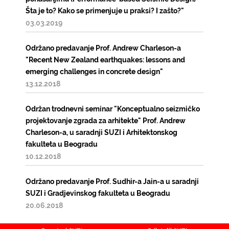
Šta je to? Kako se primenjuje u praksi? I zašto?"
03.03.2019
Održano predavanje Prof. Andrew Charleson-a
"Recent New Zealand earthquakes: lessons and
emerging challenges in concrete design"
13.12.2018
Održan trodnevni seminar "Konceptualno seizmičko
projektovanje zgrada za arhitekte" Prof. Andrew
Charleson-a, u saradnji SUZI i Arhitektonskog
fakulteta u Beogradu
10.12.2018
Održano predavanje Prof. Sudhir-a Jain-a u saradnji
SUZI i Gradjevinskog fakulteta u Beogradu
20.06.2018