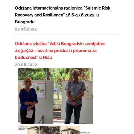
Održana internacionalna radionica "Seismic Risk,
Recovery and Resilience" 16.6-17.6.2022. u
Beogradu
22.06.2022
Održana izložba “Veliki Beogradski zemljotres
24.3.1922. - osvrt na prošlost i priprema za
budućnost” u Nišu
20.06.2022