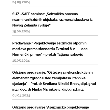
24.09.2024
SUZI-SAEE seminar: „Seizmička procena
nearmiranih zidnih objekata: razmena iskustava iz
Novog Zelanda i Srbije“
15.06.2024
Predavanje: "Projektovanje seizmički otpornih
mostova prema standardu Evrokod 8-2 – II deo:
Numerički primer" - prof.dr Tatjana Isaković
15.05.2024
Održano predavanje: "Oštećenja nekonstruktivnih
elemenata zgrada usled zemljotresa i tehnike
ojačanja" - Prof. dr Svetlana Nikolić Brzev, dipl. građ
inž. i doc. dr Marko Marinković, dipl.građ. inž.
08.04.2024
Održano predavanje "Aseizmičko projektovanje