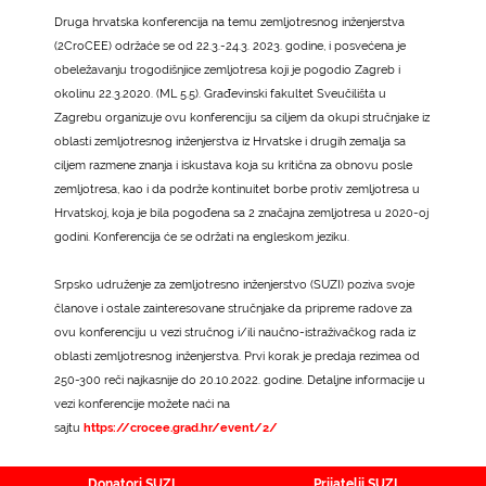
Druga hrvatska konferencija na temu zemljotresnog inženjerstva
(2CroCEE) održaće se od 22.3.-24.3. 2023. godine, i posvećena je
obeležavanju trogodišnjice zemljotresa koji je pogodio Zagreb i
okolinu 22.3.2020. (ML 5.5). Građevinski fakultet Sveučilišta u
Zagrebu organizuje ovu konferenciju sa ciljem da okupi stručnjake iz
oblasti zemljotresnog inženjerstva iz Hrvatske i drugih zemalja sa
ciljem razmene znanja i iskustava koja su kritična za obnovu posle
zemljotresa, kao i da podrže kontinuitet borbe protiv zemljotresa u
Hrvatskoj, koja je bila pogođena sa 2 značajna zemljotresa u 2020-oj
godini. Konferencija će se održati na engleskom jeziku.
Srpsko udruženje za zemljotresno inženjerstvo (SUZI) poziva svoje
članove i ostale zainteresovane stručnjake da pripreme radove za
ovu konferenciju u vezi stručnog i/ili naučno-istraživačkog rada iz
oblasti zemljotresnog inženjerstva. Prvi korak je predaja rezimea od
250-300 reči najkasnije do 20.10.2022. godine. Detaljne informacije u
vezi konferencije možete naći na
sajtu
https://crocee.grad.hr/event/2/
Donatori SUZI
Prijatelji SUZI