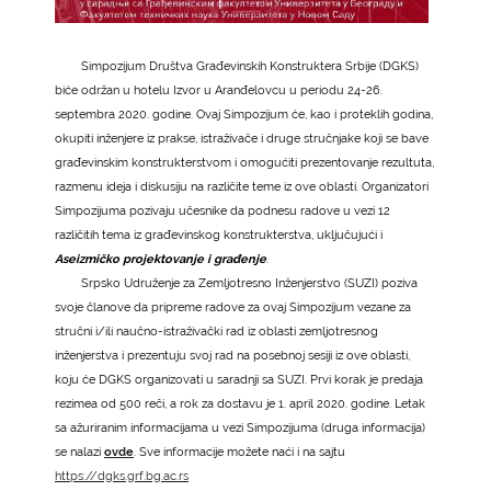
Simpozijum Društva Građevinskih Konstruktera Srbije (DGKS)
biće održan u hotelu Izvor u Aranđelovcu u periodu 24-26.
septembra 2020. godine. Ovaj Simpozijum će, kao i proteklih godina,
okupiti inženjere iz prakse, istraživače i druge stručnjake koji se bave
građevinskim konstrukterstvom i omogućiti prezentovanje rezultuta,
razmenu ideja i diskusiju na različite teme iz ove oblasti. Organizatori
Simpozijuma pozivaju učesnike da podnesu radove u vezi 12
različitih tema iz građevinskog konstrukterstva, uključujući i
Aseizmičko projektovanje i građenje
.
Srpsko Udruženje za Zemljotresno Inženjerstvo (SUZI) poziva
svoje članove da pripreme radove za ovaj Simpozijum vezane za
stručni i/ili naučno-istraživački rad iz oblasti zemljotresnog
inženjerstva i prezentuju svoj rad na posebnoj sesiji iz ove oblasti,
koju će DGKS organizovati u saradnji sa SUZI. Prvi korak je predaja
rezimea od 500 reči, a rok za dostavu je 1. april 2020. godine. Letak
sa ažuriranim informacijama u vezi Simpozijuma (druga informacija)
se nalazi
ovde
. Sve informacije možete naći i na sajtu
https://dgks.grf.bg.ac.rs